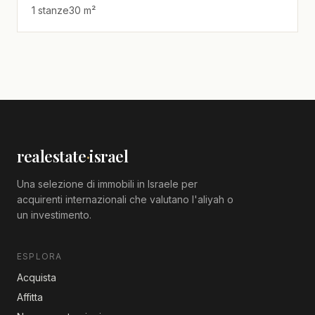
1 stanze
30 m²
realestate
·
israel
Una selezione di immobili in Israele per
acquirenti internazionali che valutano l'aliyah o
un investimento.
ESPLORA
Acquista
Affitta