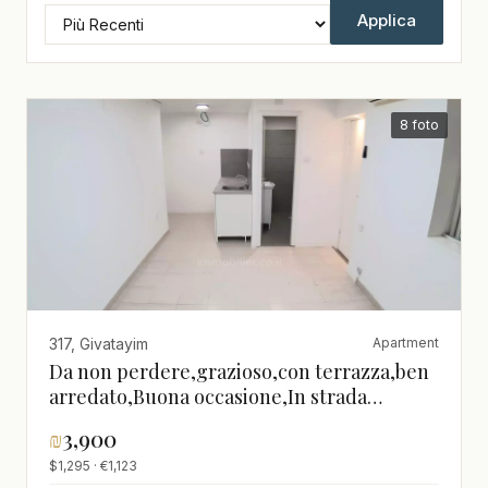
Applica
8 foto
317, Givatayim
Apartment
Da non perdere,grazioso,con terrazza,ben
arredato,Buona occasione,In strada
tranquilla,Posto
₪
3,900
tranquillo,ristrutturato,spazioso
$1,295 · €1,123