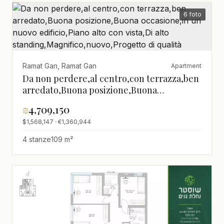
6 foto
Ramat Gan, Ramat Gan
Apartment
Da non perdere,al centro,con terrazza,ben
arredato,Buona posizione,Buona
occasione,in un nuovo edificio,Piano alto
₪
4,709,150
con vista,Di alto
$1,568,147 · €1,360,944
standing,Magnifico,nuovo,Progetto di
qualità
4 stanze
109 m²