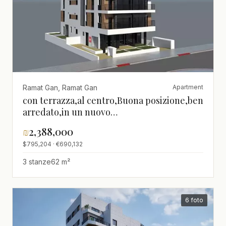
Ramat Gan, Ramat Gan
Apartment
con terrazza,al centro,Buona posizione,ben
arredato,in un nuovo
edificio,nuovo,Bellissimo
₪
2,388,000
appartamento,Magnifico,Progetto di
$795,204 · €690,132
qualità
3 stanze
62 m²
6 foto