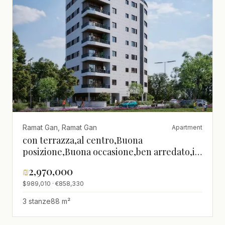
Ramat Gan, Ramat Gan
Apartment
con terrazza,al centro,Buona
posizione,Buona occasione,ben arredato,in
un nuovo
₪
2,970,000
edificio,nuovo,Magnifico,Progetto di
$989,010 · €858,330
qualità
3 stanze
88 m²