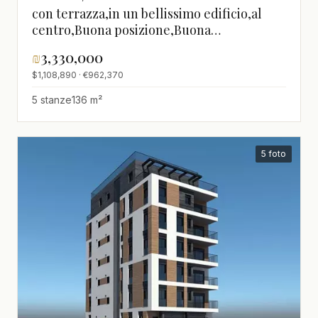
con terrazza,in un bellissimo edificio,al
centro,Buona posizione,Buona
occasione,Da non perdere,ben arredato,in
₪
3,330,000
un nuovo edificio,nuovo,Bellissimo
$1,108,890 · €962,370
appartamento,Progetto di qualità
5 stanze
136 m²
5 foto