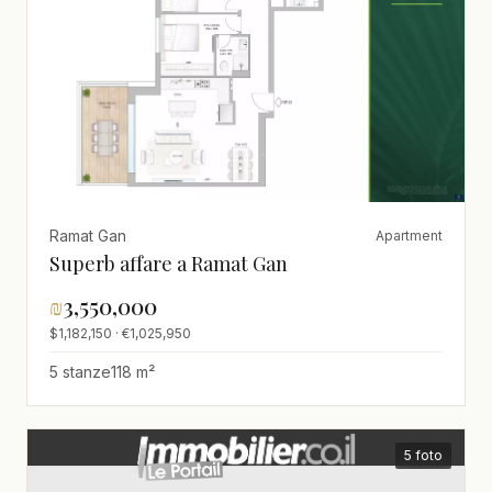
Ramat Gan
Apartment
Superb affare a Ramat Gan
₪
3,550,000
$1,182,150 · €1,025,950
5 stanze
118 m²
5 foto