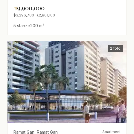
ECCEZIONALI!!!
₪
9,900,000
$3,296,700 · €2,861,100
5 stanze
200 m²
2 foto
Ramat Gan, Ramat Gan
Apartment