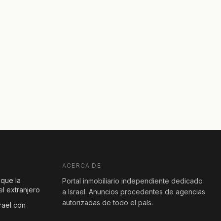
ACERCA DE
 que la
Portal inmobiliario independiente dedicado
l extranjero
a Israel. Anuncios procedentes de agencias
autorizadas de todo el país.
rael con