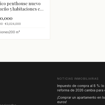
ico penthouse nuevo
ueño 5 habitaciones en
 Ramat Gan
00,000
0 · €3,024,000
ciones
200 m²
NOTICIAS INMOBILIARIAS
Impuesto de compra al 8 %: lo
reforma de 2026 cambia para e
¡Comprar un apartamento en Is
euros!