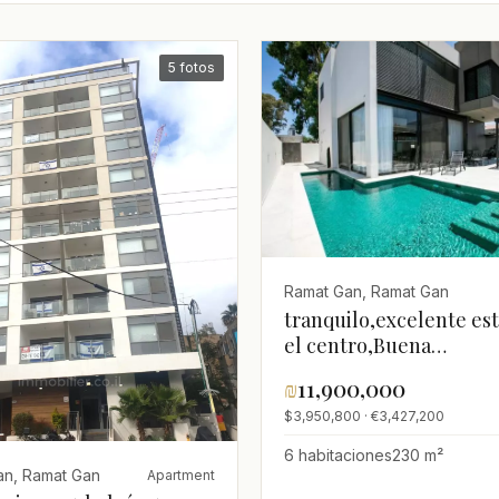
5 fotos
Ramat Gan, Ramat Gan
tranquilo,excelente es
el centro,Buena
ubicación,Grande,Lujos
₪
11,900,000
arreglado,luminoso,es
$3,950,800 · €3,427,200
amueblado,Jardín
grande,Techos
6 habitaciones
230 m²
altos,Espléndido
an, Ramat Gan
Apartment