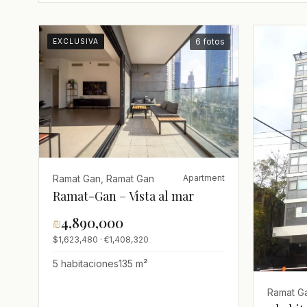
6 fotos
EXCLUSIVA
Ramat Gan, Ramat Gan
Apartment
Ramat-Gan – Vista al mar
₪
4,890,000
$1,623,480 · €1,408,320
5 habitaciones
135 m²
Ramat G