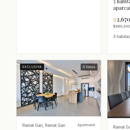
3 habit
aparca
₪
2,67
$886,440
3 habita
5 fotos
EXCLUSIVA
Ramat Gan, Ramat Gan
Apartment
Ramat G