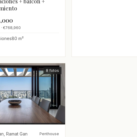
aciones + balcón +
miento
0,000
 · €768,960
ciones
80 m²
8 fotos
an, Ramat Gan
Penthouse