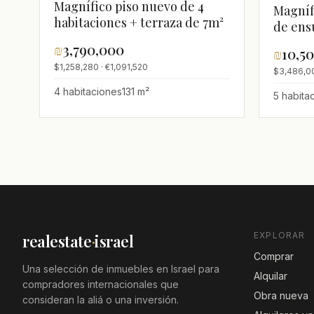
Magnífico piso nuevo de 4
Magníf
habitaciones + terraza de 7m²
de ens
venta,
₪
3,790,000
₪
10,5
$1,258,280 · €1,091,520
$3,486,00
4 habitaciones
131 m²
5 habita
EXPLORAR
realestate
·
israel
Comprar
Una selección de inmuebles en Israel para
Alquilar
compradores internacionales que
Obra nueva
consideran la aliá o una inversión.