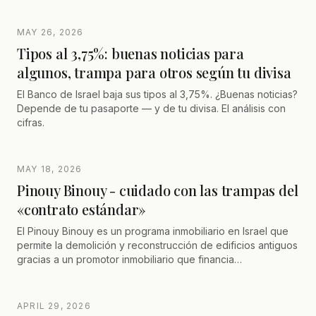
MAY 26, 2026
Tipos al 3,75%: buenas noticias para
algunos, trampa para otros según tu divisa
El Banco de Israel baja sus tipos al 3,75%. ¿Buenas noticias?
Depende de tu pasaporte — y de tu divisa. El análisis con
cifras.
MAY 18, 2026
Pinouy Binouy - cuidado con las trampas del
«contrato estándar»
El Pinouy Binouy es un programa inmobiliario en Israel que
permite la demolición y reconstrucción de edificios antiguos
gracias a un promotor inmobiliario que financia
completamente el proyecto. Los copropietarios se
benefician de un apartamento nuevo sin adelantar gastos,
pero deben prestar atención a las cláusulas del contrato, las
APRIL 29, 2026
garantías bancarias, las protecciones jurídicas y las