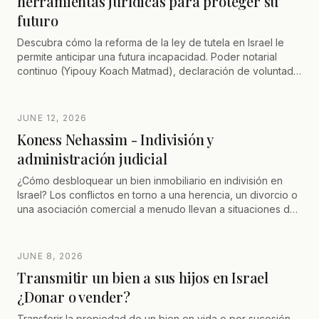
herramientas jurídicas para proteger su
futuro
Descubra cómo la reforma de la ley de tutela en Israel le
permite anticipar una futura incapacidad. Poder notarial
continuo (Yipouy Koach Matmad), declaración de voluntad y
asesoramiento de abogado certificado para proteger su
autonomía y a sus seres queridos
JUNE 12, 2026
Koness Nehassim - Indivisión y
administración judicial
¿Cómo desbloquear un bien inmobiliario en indivisión en
Israel? Los conflictos en torno a una herencia, un divorcio o
una asociación comercial a menudo llevan a situaciones de
bloqueo. Gracias al artículo 37 de la Ley de Bienes Raíces,
la salida de indivisión y la puesta bajo administración judicial
(Koness Nehassim) permiten forzar legalmente la venta de
JUNE 8, 2026
un bien y distribuir las partes. Descubra cómo liquidar una
Transmitir un bien a sus hijos en Israel
copropiedad evitando las trampas fiscales y financieras.
¿Donar o vender?
Transferir la propiedad de un bien en vida o por sucesión