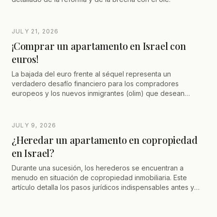
JULY 21, 2026
¡Comprar un apartamento en Israel con
euros!
La bajada del euro frente al séquel representa un
verdadero desafío financiero para los compradores
europeos y los nuevos inmigrantes (olim) que desean
invertir en bienes raíces en Israel. Afortunadamente, existen
varios mecanismos bancarios y jurídicos que permiten
optimizar la financiación y evitar el riesgo cambiario.
JULY 9, 2026
¿Heredar un apartamento en copropiedad
en Israel?
Durante una sucesión, los herederos se encuentran a
menudo en situación de copropiedad inmobiliaria. Este
artículo detalla los pasos jurídicos indispensables antes y
después del registro de los herederos, las soluciones ante
el bloqueo de un copropietario (nombramiento de un
administrador judicial) y los recursos legales para forzar la