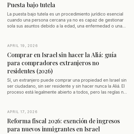
Puesta bajo tutela
posibilidades de reventa durante la duración del proyecto.
El artículo destaca la importancia de un acompañamiento
La puesta bajo tutela es un procedimiento jurídico esencial
jurídico especializado para asegurar los intereses de los
cuando una persona cercana ya no es capaz de gestionar
propietarios durante todo el procedimiento.
sola sus asuntos debido a la edad, una enfermedad o una
discapacidad. Permite designar un tutor encargado de
tomar decisiones médicas, financieras y personales en
interés de la persona concernida, respetando su dignidad y
APRIL 19, 2026
su voluntad. Este trámite, regulado por el tribunal de familia,
Comprar en Israel sin hacer la Aliá: guía
requiere una preparación rigurosa y un acompañamiento
para compradores extranjeros no
profesional para asegurar un procedimiento fluido, rápido y
adaptado a cada situación familiar.
residentes (2026)
Sí, un extranjero puede comprar una propiedad en Israel sin
ser ciudadano, sin ser residente y sin hacer nunca la Aliá. El
proceso está legalmente abierto a todos, pero las reglas no
son las mismas que para un israelí o un Oleh Jadash. Mas
Rejisha aumentado al 8% desde el primer shekel, aporte
personal del 50% mínimo para la mashkanta, poder
APRIL 17, 2026
notariado para firmar a distancia, y coordinación con su
Reforma fiscal 2026: exención de ingresos
residencia fiscal francesa, belga o suiza. Esta guía 2026
para nuevos inmigrantes en Israel
detalla, paso a paso, todas las especificidades de la
compra no residente desde Francia o el extranjero.