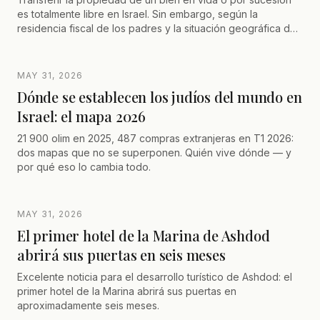
es totalmente libre en Israel. Sin embargo, según la
residencia fiscal de los padres y la situación geográfica de
los hijos (especialmente si residen en Francia), optar por
una venta estratégica puede resultar mucho más ventajoso
que una simple donación inmobiliaria. Entre reducción del
MAY 31, 2026
impuesto de adquisición, aplazamiento o exención del
Dónde se establecen los judíos del mundo en
impuesto sobre plusvalías, descubra cómo optimizar su
Israel: el mapa 2026
planificación sucesoria internacional antes de la abolición
de ciertas ventajas fiscales lineales.
21 900 olim en 2025, 487 compras extranjeras en T1 2026:
dos mapas que no se superponen. Quién vive dónde — y
por qué eso lo cambia todo.
MAY 31, 2026
El primer hotel de la Marina de Ashdod
abrirá sus puertas en seis meses
Excelente noticia para el desarrollo turístico de Ashdod: el
primer hotel de la Marina abrirá sus puertas en
aproximadamente seis meses.