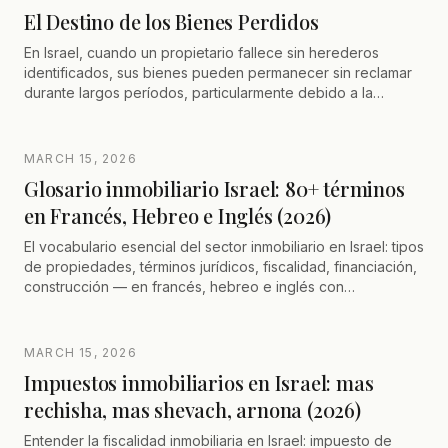
El Destino de los Bienes Perdidos
En Israel, cuando un propietario fallece sin herederos
identificados, sus bienes pueden permanecer sin reclamar
durante largos períodos, particularmente debido a la
ausencia de plazos para presentarse. Estos bienes son
entonces tomados a cargo por un departamento del
Ministerio de Justicia, que los administra mientras busca
MARCH 15, 2026
activamente a los herederos legítimos, incluso en el
Glosario inmobiliario Israel: 80+ términos
extranjero. Esta gestión es esencial para desbloquear
en Francés, Hebreo e Inglés (2026)
situaciones jurídicas (ventas, proyectos inmobiliarios,
copropiedad). Los herederos deben seguir un
El vocabulario esencial del sector inmobiliario en Israel: tipos
procedimiento riguroso para probar sus derechos y
de propiedades, términos jurídicos, fiscalidad, financiación,
recuperar los bienes.
construcción — en francés, hebreo e inglés con
pronunciación.
MARCH 15, 2026
Impuestos inmobiliarios en Israel: mas
rechisha, mas shevach, arnona (2026)
Entender la fiscalidad inmobiliaria en Israel: impuesto de