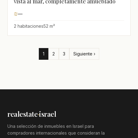
vista al mar, completamente amueblado
₪
—
2 habitaciones
52 m²
1
2
3
Siguiente ›
realestate
·
israel
Una selección de inmuebles en Israel para
compradores internacionales que consideran la