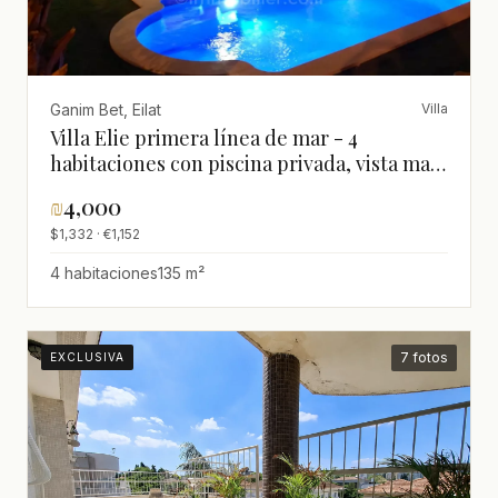
Ganim Bet, Eilat
Villa
Villa Elie primera línea de mar - 4
habitaciones con piscina privada, vista mar
excepcional, lujo, cerca playa
₪
4,000
$1,332 · €1,152
4 habitaciones
135 m²
7 fotos
EXCLUSIVA