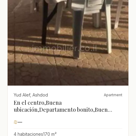
Yud Alef, Ashdod
Apartment
En el centro,Buena
ubicación,Departamento bonito,Buen
negocio,Renovado
₪
—
4 habitaciones
170 m²