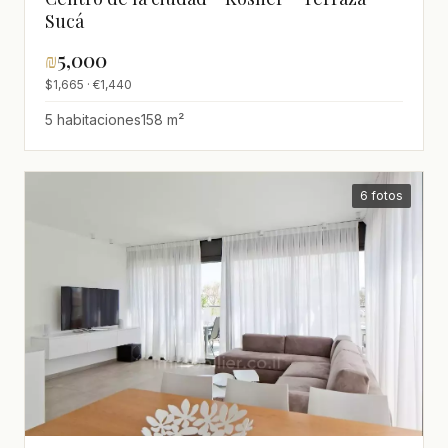
Sucá
₪
5,000
$1,665 · €1,440
5 habitaciones
158 m²
6 fotos