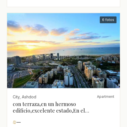
6 fotos
City, Ashdod
Apartment
con terraza,en un hermoso
edificio,excelente estado,En el
centro,Buena ubicación,Piso alto con
₪
—
vista,Grande,Cerca del mar,Vista al mar,¡No