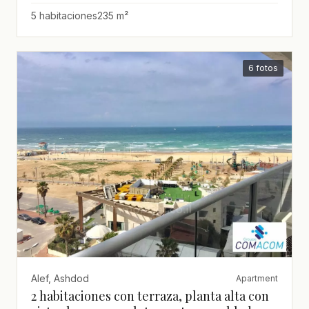
se lo puede perder!,bien
5 habitaciones
235 m²
arreglado,luminoso,espacioso,Totalmente
amueblado,Espléndido
6 fotos
Alef, Ashdod
Apartment
2 habitaciones con terraza, planta alta con