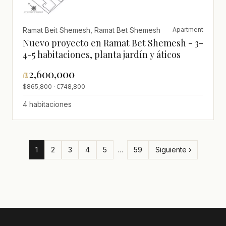
Ramat Beit Shemesh, Ramat Bet Shemesh
Apartment
Nuevo proyecto en Ramat Bet Shemesh - 3-
4-5 habitaciones, planta jardín y áticos
₪
2,600,000
$865,800 · €748,800
4 habitaciones
1
2
3
4
5
…
59
Siguiente ›