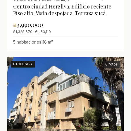
Centro ciudad Herzliya. Edificio reciente.
Piso alto. Vista despejada. Terraza sucá.
₪
3,990,000
$1,328,670 · €1,153,110
5 habitaciones
118 m²
6 fotos
EXCLUSIVA