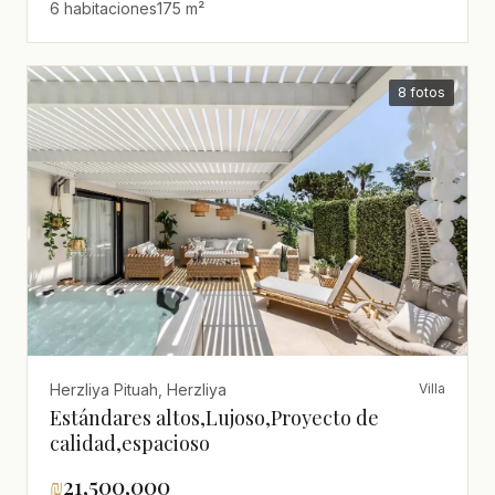
6 habitaciones
175 m²
8 fotos
Herzliya Pituah, Herzliya
Villa
Estándares altos,Lujoso,Proyecto de
calidad,espacioso
₪
21,500,000