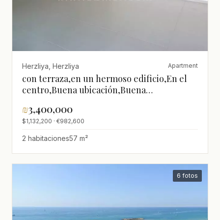
Herzliya, Herzliya
Apartment
con terraza,en un hermoso edificio,En el
centro,Buena ubicación,Buena
oportunidad,bien arreglado,espacioso
₪
3,400,000
$1,132,200 · €982,600
2 habitaciones
57 m²
6 fotos