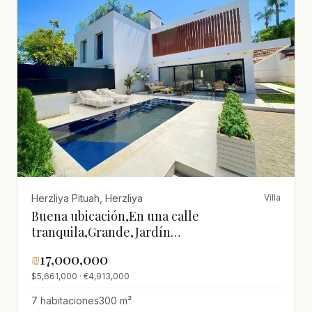
Herzliya Pituah, Herzliya
Villa
Buena ubicación,En una calle
tranquila,Grande,Jardín
grande,Estándares
₪
17,000,000
altos,Espléndido,nuevo,espacioso
$5,661,000 · €4,913,000
7 habitaciones
300 m²