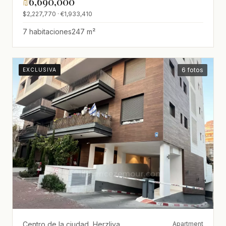
₪
6,690,000
$2,227,770 · €1,933,410
7 habitaciones
247 m²
6 fotos
EXCLUSIVA
Centro de la ciudad, Herzliya
Apartment