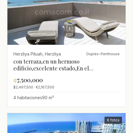
Herzliya Pituah, Herzliya
Duplex-Penthouse
con terraza,en un hermoso
edificio,excelente estado,En el
centro,Buena ubicación,Estándares
₪
7,500,000
altos,Lujoso,Cerca del mar,Vista al mar,¡No
$2,497,500 · €2,167,500
se lo puede perder!,bien
arreglado,luminoso,espacioso,Espléndido
4 habitaciones
90 m²
6 fotos