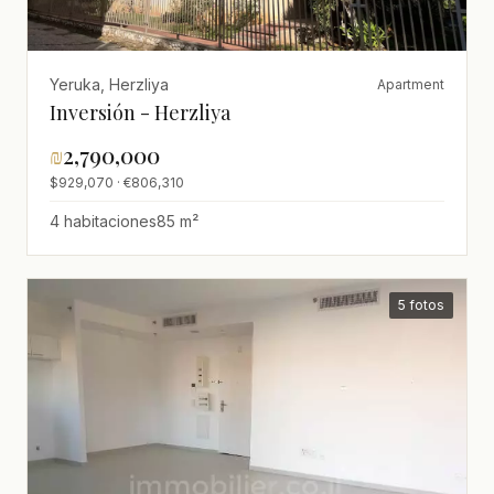
Yeruka, Herzliya
Apartment
Inversión - Herzliya
₪
2,790,000
$929,070 · €806,310
4 habitaciones
85 m²
5 fotos