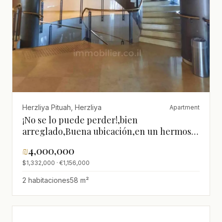
Herzliya Pituah, Herzliya
Apartment
¡No se lo puede perder!,bien
arreglado,Buena ubicación,en un hermoso
edificio,Piso alto con vista,Cerca del
₪
4,000,000
mar,Vista al mar
$1,332,000 · €1,156,000
2 habitaciones
58 m²