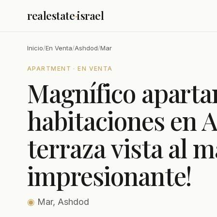
realestate
·
israel
Inicio
/
En Venta
/
Ashdod
/
Mar
APARTMENT · EN VENTA
Magnífico aparta
habitaciones en 
terraza vista al m
impresionante!
◉
Mar, Ashdod