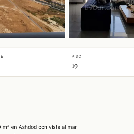
IE
PISO
19
0 m² en Ashdod con vista al mar