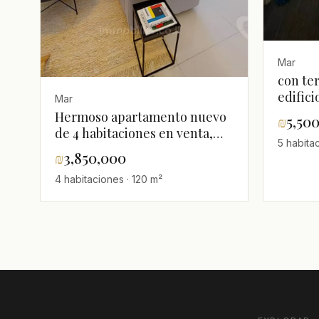
Mar
con te
edific
Mar
ubicac
Hermoso apartamento nuevo
₪
5,50
del mar
de 4 habitaciones en venta,
5 habita
mar,es
Maar, Ashdod
₪
3,850,000
bonito
4 habitaciones · 120 m²