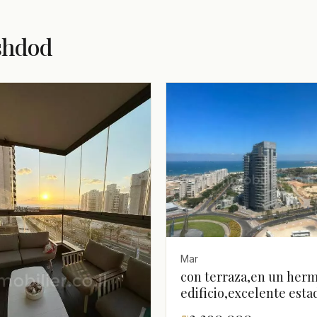
shdod
Mar
con terraza,en un her
edificio,excelente est
el centro,Buena