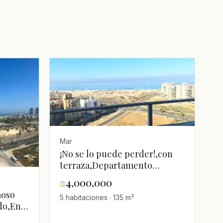
Mar
¡No se lo puede perder!,con
terraza,Departamento
bonito,bien arreglado,Buena
₪
4,000,000
ubicación,Totalmente
moso
5 habitaciones · 135 m²
amueblado,Piso alto con
ado,En
vista,Grande,Espléndido,espacioso,Vist
al mar