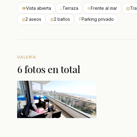
👁
Vista abierta
⌂
Terraza
≋
Frente al mar
▤
Tra
◍
2 aseos
◍
2 baños
P
Parking privado
GALERÍA
6 fotos en total