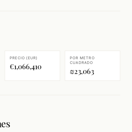
PRECIO (EUR)
POR METRO
CUADRADO
€1,066,410
₪23,063
nes