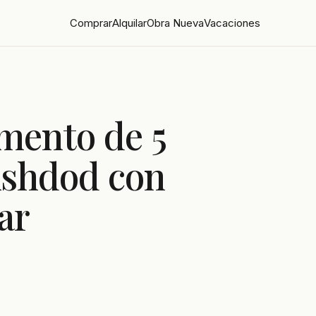
Comprar
Alquilar
Obra Nueva
Vacaciones
mento de 5
Ashdod con
ar