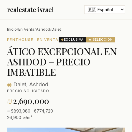
realestate
·
israel
Inicio
/
En Venta
/
Ashdod
/
Dalet
PENTHOUSE · EN VENTA
●
EXCLUSIVA
★ SELECCIÓN
ÁTICO EXCEPCIONAL EN
ASHDOD – PRECIO
IMBATIBLE
◉
Dalet, Ashdod
PRECIO SOLICITADO
₪
2,690,000
≈ $893,080 · €774,720
26,900 ₪/m²