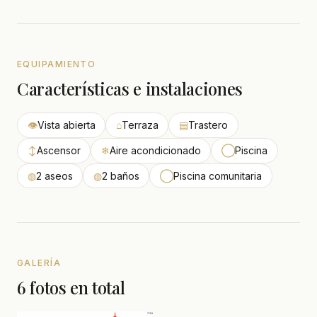
EQUIPAMIENTO
Características e instalaciones
👁
Vista abierta
⌂
Terraza
▤
Trastero
↕
Ascensor
❄
Aire acondicionado
◯
Piscina
◍
2 aseos
◍
2 baños
◯
Piscina comunitaria
GALERÍA
6 fotos en total