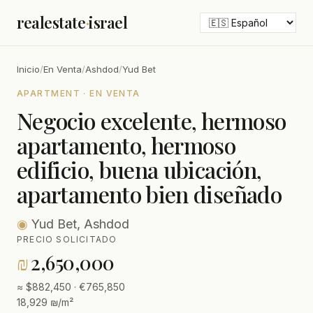
realestate
·
israel
Inicio
/
En Venta
/
Ashdod
/
Yud Bet
APARTMENT · EN VENTA
Negocio excelente, hermoso
apartamento, hermoso
edificio, buena ubicación,
apartamento bien diseñado
◉
Yud Bet, Ashdod
PRECIO SOLICITADO
₪
2,650,000
≈ $882,450 · €765,850
18,929 ₪/m²