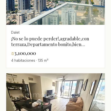
Dalet
¡No se lo puede perder!,agradable,con
terraza,Departamento bonito,bien
arreglado,Buena ubicación,Buena
₪
3,100,000
orientación,luminoso,en un hermoso
4 habitaciones · 135 m²
edificio,Piso alto con vista,Estándares
altos,Espléndido,Cerca del mar,Proyecto
de calidad,espacioso,Vista al mar