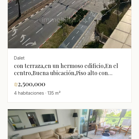
Dalet
con terraza,en un hermoso edificio,En el
centro,Buena ubicación,Piso alto con
vista,Cerca del mar,Vista al
₪
2,500,000
mar,agradable,luminoso,espacioso,Departamen
4 habitaciones · 135 m²
bonito,Buena orientación,Proyecto de
calidad