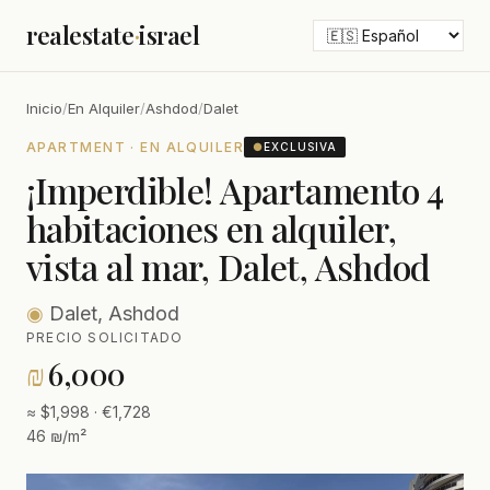
realestate
·
israel
Inicio
/
En Alquiler
/
Ashdod
/
Dalet
APARTMENT · EN ALQUILER
●
EXCLUSIVA
¡Imperdible! Apartamento 4
habitaciones en alquiler,
vista al mar, Dalet, Ashdod
◉
Dalet, Ashdod
PRECIO SOLICITADO
₪
6,000
≈ $1,998 · €1,728
46 ₪/m²