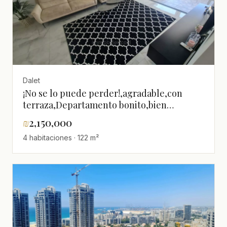
Dalet
¡No se lo puede perder!,agradable,con
terraza,Departamento bonito,bien
arreglado,tranquilo,excelente
₪
2,150,000
estado,Espléndido,Cerca del
4 habitaciones · 122 m²
mar,Renovado