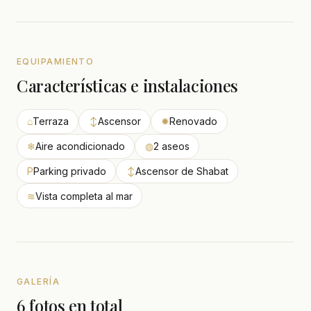
EQUIPAMIENTO
Características e instalaciones
⌂
Terraza
↕
Ascensor
✹
Renovado
❄
Aire acondicionado
◍
2 aseos
P
Parking privado
↕
Ascensor de Shabat
≋
Vista completa al mar
GALERÍA
6 fotos en total