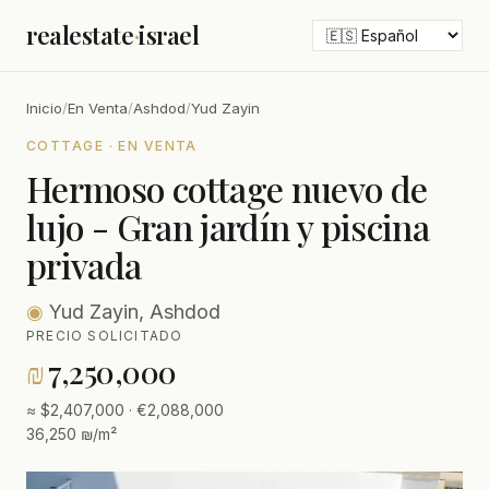
realestate
·
israel
Inicio
/
En Venta
/
Ashdod
/
Yud Zayin
COTTAGE · EN VENTA
Hermoso cottage nuevo de
lujo - Gran jardín y piscina
privada
◉
Yud Zayin, Ashdod
PRECIO SOLICITADO
₪
7,250,000
≈ $2,407,000 · €2,088,000
36,250 ₪/m²