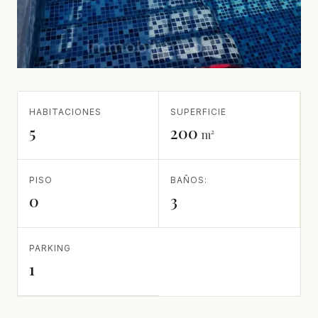
HABITACIONES
SUPERFICIE
5
200
m²
PISO
BAÑOS:
0
3
PARKING
1