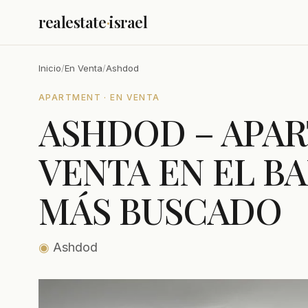
realestate
·
israel
Inicio
/
En Venta
/
Ashdod
APARTMENT · EN VENTA
ASHDOD – APA
VENTA EN EL B
MÁS BUSCADO
◉
Ashdod