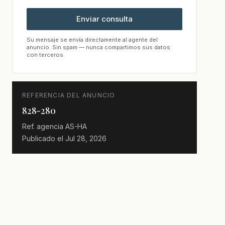
Enviar consulta
Su mensaje se envía directamente al agente del
anuncio. Sin spam — nunca compartimos sus datos
con terceros.
REFERENCIA DEL ANUNCIO
828-280
Ref. agencia
AS-HA
Publicado el
Jul 28, 2026