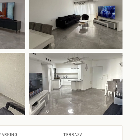
+2 más
PARKING
TERRAZA