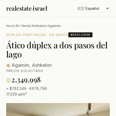
realestate
·
israel
Inicio
/
En Venta
/
Ashkelon
/
Agamim
DUPLEX-PENTHOUSE · EN VENTA
●
EXCLUSIVA
Ático dúplex a dos pasos del
lago
◉
Agamim, Ashkelon
PRECIO SOLICITADO
₪
2,349,998
≈ $782,549 · €676,799
17,029 ₪/m²