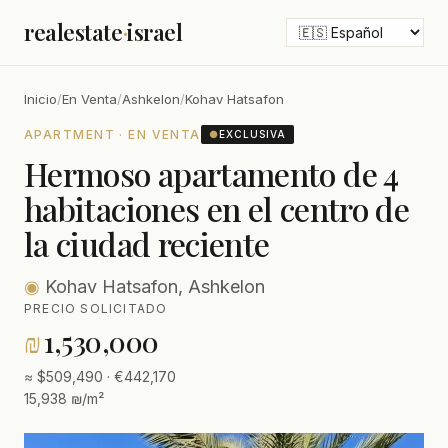
realestate
·
israel
Inicio
/
En Venta
/
Ashkelon
/
Kohav Hatsafon
APARTMENT · EN VENTA
●
EXCLUSIVA
Hermoso apartamento de 4
habitaciones en el centro de
la ciudad reciente
◉
Kohav Hatsafon, Ashkelon
PRECIO SOLICITADO
₪
1,530,000
≈ $509,490 · €442,170
15,938 ₪/m²