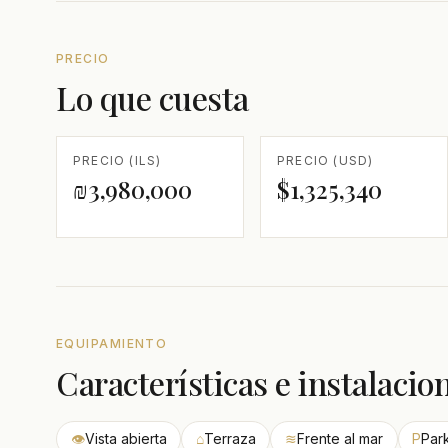
PRECIO
Lo que cuesta
PRECIO (ILS)
PRECIO (USD)
₪3,980,000
$1,325,340
EQUIPAMIENTO
Características e instalacio
👁
Vista abierta
⌂
Terraza
≋
Frente al mar
P
Par