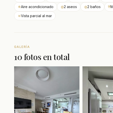
❄
Aire acondicionado
◍
2 aseos
◍
2 baños
⛨
M
≋
Vista parcial al mar
GALERÍA
10 fotos en total