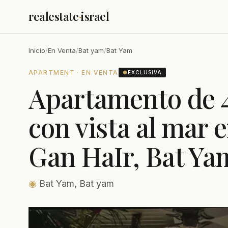
realestate
·
israel
Inicio
/
En Venta
/
Bat yam
/
Bat Yam
APARTMENT · EN VENTA
●
EXCLUSIVA
Apartamento de 4
con vista al mar 
Gan HaIr, Bat Ya
◉
Bat Yam, Bat yam