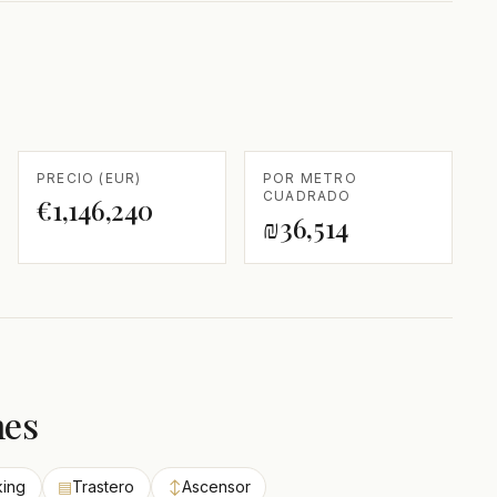
PRECIO (EUR)
POR METRO
CUADRADO
€1,146,240
₪36,514
nes
king
▤
Trastero
↕
Ascensor