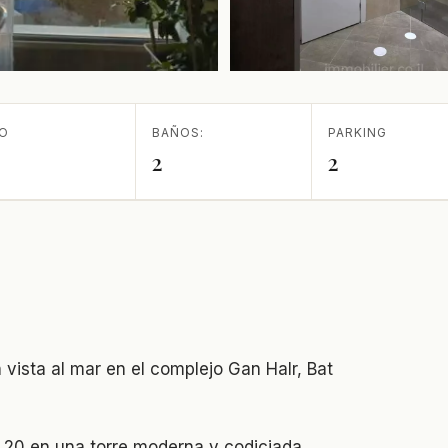
SO
BAÑOS:
PARKING
2
2
vista al mar en el complejo Gan HaIr, Bat
 20 en una torre moderna y codiciada.