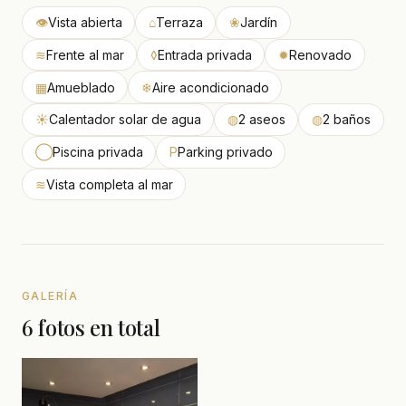
👁
Vista abierta
⌂
Terraza
❀
Jardín
≋
Frente al mar
◊
Entrada privada
✹
Renovado
▦
Amueblado
❄
Aire acondicionado
☀
Calentador solar de agua
◍
2 aseos
◍
2 baños
◯
Piscina privada
P
Parking privado
≋
Vista completa al mar
GALERÍA
6 fotos en total