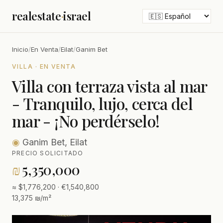
realestate
·
israel
Inicio
/
En Venta
/
Eilat
/
Ganim Bet
VILLA · EN VENTA
Villa con terraza vista al mar
- Tranquilo, lujo, cerca del
mar - ¡No perdérselo!
◉
Ganim Bet, Eilat
PRECIO SOLICITADO
₪
5,350,000
≈ $1,776,200 · €1,540,800
13,375 ₪/m²