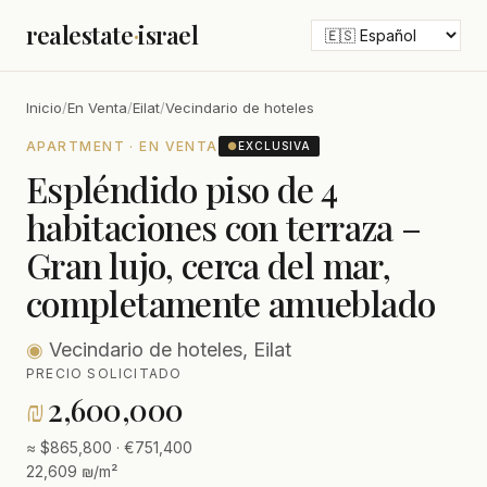
realestate
·
israel
Inicio
/
En Venta
/
Eilat
/
Vecindario de hoteles
APARTMENT · EN VENTA
●
EXCLUSIVA
Espléndido piso de 4
habitaciones con terraza –
Gran lujo, cerca del mar,
completamente amueblado
◉
Vecindario de hoteles, Eilat
PRECIO SOLICITADO
₪
2,600,000
≈ $865,800 · €751,400
22,609 ₪/m²