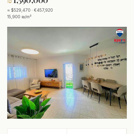
≈ $529,470 · €457,920
15,900 ₪/m²