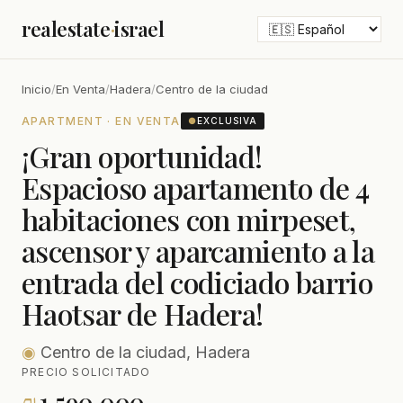
realestate
·
israel
Inicio
/
En Venta
/
Hadera
/
Centro de la ciudad
APARTMENT · EN VENTA
●
EXCLUSIVA
¡Gran oportunidad!
Espacioso apartamento de 4
habitaciones con mirpeset,
ascensor y aparcamiento a la
entrada del codiciado barrio
Haotsar de Hadera!
◉
Centro de la ciudad, Hadera
PRECIO SOLICITADO
₪
1,590,000