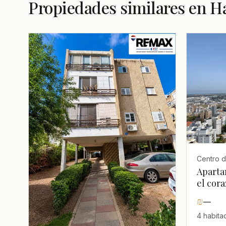
Propiedades similares en H
Centro d
Aparta
el cor
₪
—
4 habitac