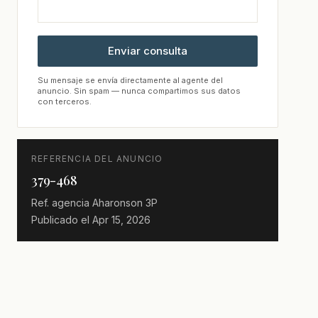
Enviar consulta
Su mensaje se envía directamente al agente del
anuncio. Sin spam — nunca compartimos sus datos
con terceros.
REFERENCIA DEL ANUNCIO
379-468
Ref. agencia
Aharonson 3P
Publicado el
Apr 15, 2026