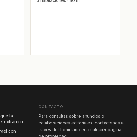
3 habitaciones · 80 m²
CONTACTO
 que la
Para consultas sobre anuncios o
l extranjero
colaboraciones editoriales, contáctenos a
través del formulario en cualquier página
rael con
de propiedad.