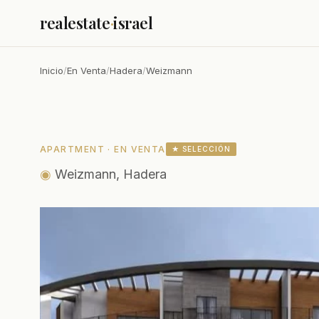
realestate
·
israel
Inicio
/
En Venta
/
Hadera
/
Weizmann
APARTMENT · EN VENTA
★ SELECCIÓN
◉
Weizmann, Hadera