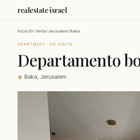
realestate
·
israel
Inicio
/
En Venta
/
Jerusalem
/
Baka
APARTMENT · EN VENTA
Departamento bo
◉
Baka, Jerusalem