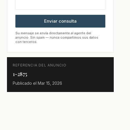
Enviar consulta
Su mensaje se envía directamente al agente del
anuncio. Sin spam — nunca compartimos sus datos
con terceros.
REFERENCIA DEL ANUNCIO
1-2875
Publicado el
Mar 15, 2026