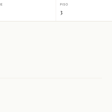
IE
PISO
3