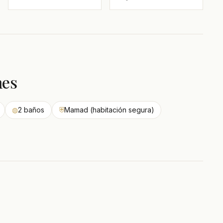
nes
◍
2 baños
⛨
Mamad (habitación segura)