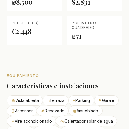
₪8,500
$2,831
PRECIO (EUR)
POR METRO
CUADRADO
€2,448
₪71
EQUIPAMIENTO
Características e instalaciones
👁
Vista abierta
⌂
Terraza
P
Parking
⚑
Garaje
↕
Ascensor
✹
Renovado
▦
Amueblado
❄
Aire acondicionado
☀
Calentador solar de agua