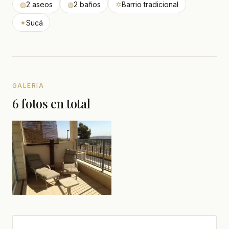
◍
2 aseos
◍
2 baños
✡
Barrio tradicional
✦
Sucá
GALERÍA
6 fotos en total