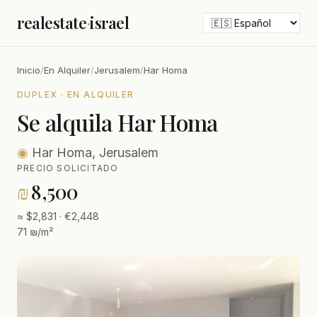
realestate
·
israel
Inicio
/
En Alquiler
/
Jerusalem
/
Har Homa
DUPLEX · EN ALQUILER
Se alquila Har Homa
◉
Har Homa, Jerusalem
PRECIO SOLICITADO
₪
8,500
≈ $2,831 · €2,448
71 ₪/m²