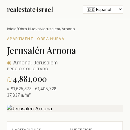
realestate
·
israel
Inicio
/
Obra Nueva
/
Jerusalem
/
Arnona
APARTMENT · OBRA NUEVA
Jerusalén Arnona
◉
Arnona, Jerusalem
PRECIO SOLICITADO
₪
4,881,000
≈ $1,625,373 · €1,405,728
37,837 ₪/m²
HABITACIONES
SUPERFICIE