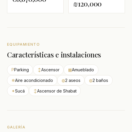
₪120,000
EQUIPAMIENTO
Características e instalaciones
P
Parking
↕
Ascensor
▦
Amueblado
❄
Aire acondicionado
◍
2 aseos
◍
2 baños
✦
Sucá
↕
Ascensor de Shabat
GALERÍA