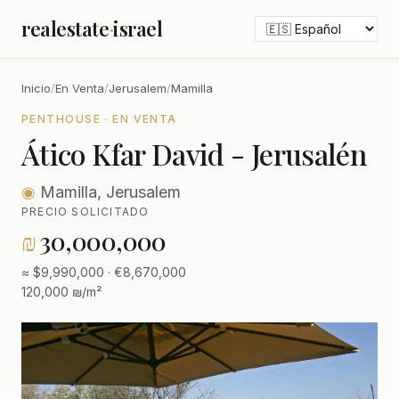
realestate
·
israel
Inicio
/
En Venta
/
Jerusalem
/
Mamilla
PENTHOUSE · EN VENTA
Ático Kfar David - Jerusalén
◉
Mamilla, Jerusalem
PRECIO SOLICITADO
₪
30,000,000
≈ $9,990,000 · €8,670,000
120,000 ₪/m²