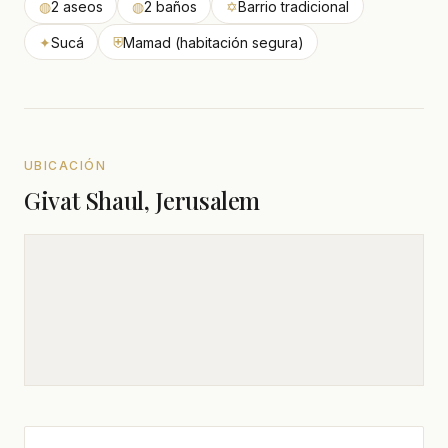
◍
2 aseos
◍
2 baños
✡
Barrio tradicional
✦
Sucá
⛨
Mamad (habitación segura)
UBICACIÓN
Givat Shaul, Jerusalem