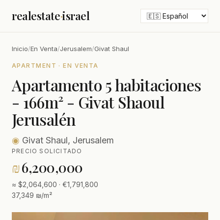
realestate
·
israel
Inicio
/
En Venta
/
Jerusalem
/
Givat Shaul
APARTMENT · EN VENTA
Apartamento 5 habitaciones
- 166m² - Givat Shaoul
Jerusalén
◉
Givat Shaul, Jerusalem
PRECIO SOLICITADO
₪
6,200,000
≈ $2,064,600 · €1,791,800
37,349 ₪/m²