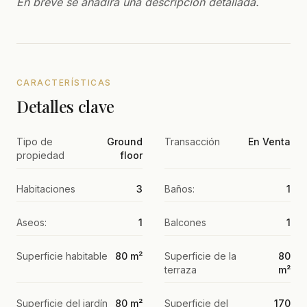
En breve se añadirá una descripción detallada.
CARACTERÍSTICAS
Detalles clave
Tipo de
Ground
Transacción
En Venta
propiedad
floor
Habitaciones
3
Baños:
1
Aseos:
1
Balcones
1
Superficie habitable
80 m²
Superficie de la
80
terraza
m²
Superficie del jardín
80 m²
Superficie del
170