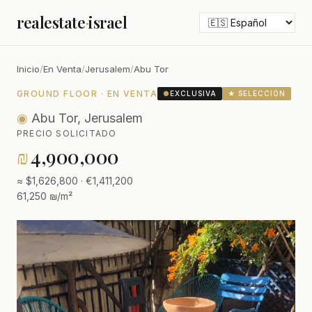
realestate
·
israel
Inicio
/
En Venta
/
Jerusalem
/
Abu Tor
GROUND FLOOR · EN VENTA
●
EXCLUSIVA
★ SELECCIÓN
◉
Abu Tor, Jerusalem
PRECIO SOLICITADO
₪
4,900,000
≈ $1,626,800 · €1,411,200
61,250 ₪/m²