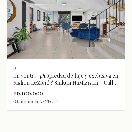
0
En venta – ¡Propiedad de lujo y exclusiva en
Rishon LeZion! ? Shikun HaMizrach – Calle
Marbad HaKsamim
₪
6,100,000
6 habitaciones · 215 m²