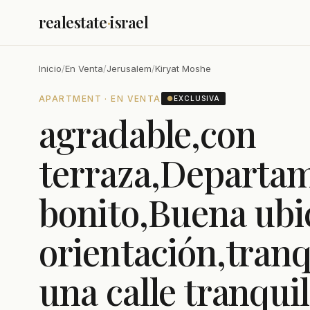
realestate
·
israel
Inicio
/
En Venta
/
Jerusalem
/
Kiryat Moshe
APARTMENT · EN VENTA
●
EXCLUSIVA
agradable,con
terraza,Departa
bonito,Buena ubi
orientación,tran
una calle tranqui