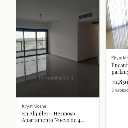
Kiryat M
Encant
parkin
₪
2,85
3 habita
Kiryat Moshe
En Alquiler – Hermoso
Apartamento Nuevo de 4
Habitaciones – 108 m² – Kiryat