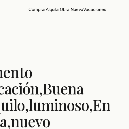
Comprar
Alquilar
Obra Nueva
Vacaciones
mento
cación,Buena
quilo,luminoso,En
la,nuevo