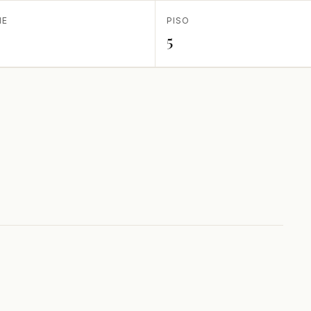
IE
PISO
5