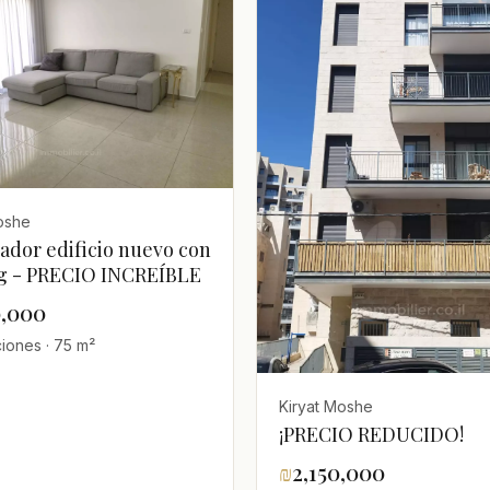
oshe
ador edificio nuevo con
g - PRECIO INCREÍBLE
0,000
ciones · 75 m²
Kiryat Moshe
¡PRECIO REDUCIDO!
₪
2,150,000