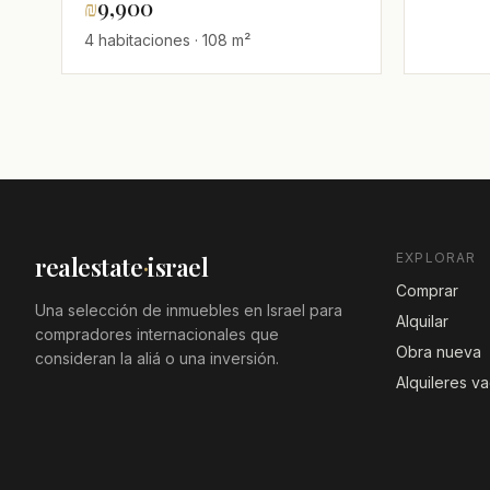
₪
9,900
Moshe, Jerusalén – Balcón 14
4 habitaciones · 108 m²
m², Piso 19
EXPLORAR
realestate
·
israel
Comprar
Una selección de inmuebles en Israel para
Alquilar
compradores internacionales que
Obra nueva
consideran la aliá o una inversión.
Alquileres v