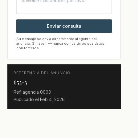
Enviar consulta
Su mensaje se envía directamente al agente del
anuncio. Sin spam — nunca compartimos sus datos
con terceros.
REFERENCIA DEL ANUNCIO
652-3
Ref. agencia
0003
Publicado el
Feb 4, 2026