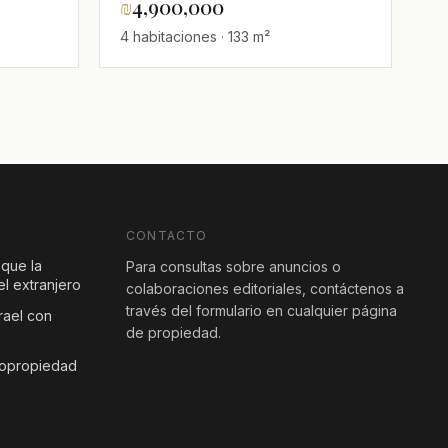
₪
4,900,000
4 habitaciones · 133 m²
CONTACTO
 que la
Para consultas sobre anuncios o
l extranjero
colaboraciones editoriales, contáctenos a
través del formulario en cualquier página
rael con
de propiedad.
copropiedad