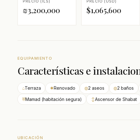
PRECIO (ILS)
PRECIO (USD)
₪3,200,000
$1,065,600
EQUIPAMIENTO
Características e instalacio
⌂
Terraza
✹
Renovado
◍
2 aseos
◍
2 baños
⛨
Mamad (habitación segura)
↕
Ascensor de Shabat
UBICACIÓN