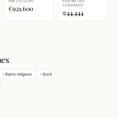
PRECIO (EUR)
POR METRO
CUADRADO
€921,600
₪44,444
nes
✡
Barrio religioso
✦
Sucá