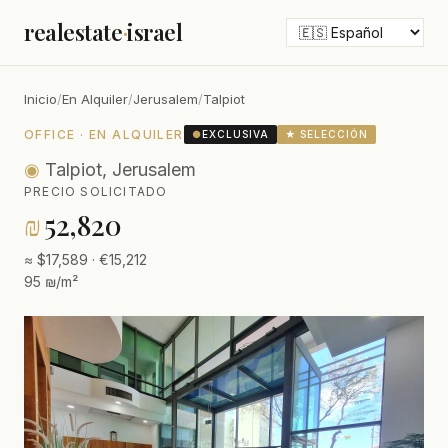
realestate
·
israel
Inicio
/
En Alquiler
/
Jerusalem
/
Talpiot
OFFICE · EN ALQUILER
●
EXCLUSIVA
★ SELECCIÓN
◉
Talpiot, Jerusalem
PRECIO SOLICITADO
₪
52,820
≈ $17,589 · €15,212
95 ₪/m²