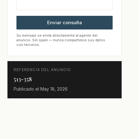
Enviar consulta
Su mensaje se envía directamente al agente del
anuncio. Sin spam — nunca compartimos sus datos
con terceros.
REFERENCIA DEL ANUNCIO
513-358
Publicado el
May 18, 2026