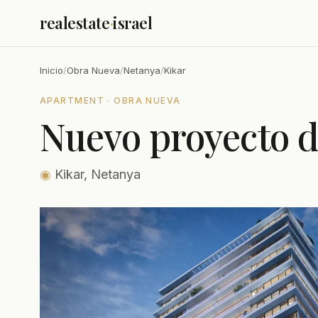
realestate
·
israel
Inicio
/
Obra Nueva
/
Netanya
/
Kikar
APARTMENT · OBRA NUEVA
Nuevo proyecto de
◉
Kikar, Netanya