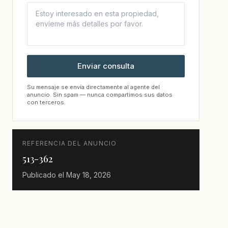
Enviar consulta
Su mensaje se envía directamente al agente del
anuncio. Sin spam — nunca compartimos sus datos
con terceros.
REFERENCIA DEL ANUNCIO
513-362
Publicado el
May 18, 2026