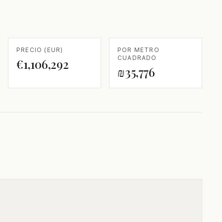
PRECIO (EUR)
POR METRO
CUADRADO
€1,106,292
₪35,776