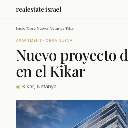
realestate
·
israel
Inicio
/
Obra Nueva
/
Netanya
/
Kikar
APARTMENT · OBRA NUEVA
Nuevo proyecto d
en el Kikar
◉
Kikar, Netanya