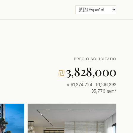
PRECIO SOLICITADO
₪
3,828,000
≈ $1,274,724 · €1,106,292
35,776 ₪/m²