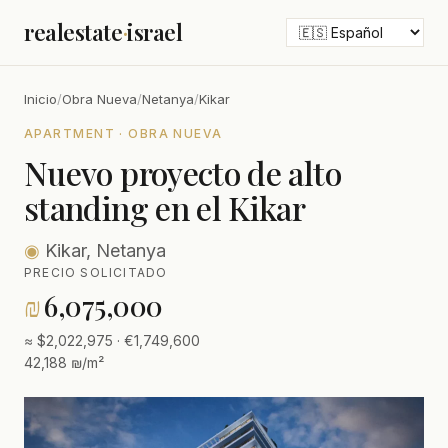
realestate
·
israel
Inicio
/
Obra Nueva
/
Netanya
/
Kikar
APARTMENT · OBRA NUEVA
Nuevo proyecto de alto
standing en el Kikar
◉
Kikar, Netanya
PRECIO SOLICITADO
₪
6,075,000
≈ $2,022,975 · €1,749,600
42,188 ₪/m²