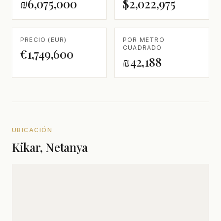
₪6,075,000
$2,022,975
PRECIO (EUR)
POR METRO
CUADRADO
€1,749,600
₪42,188
UBICACIÓN
Kikar, Netanya