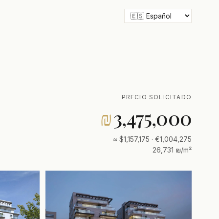
PRECIO SOLICITADO
₪
3,475,000
≈ $1,157,175 · €1,004,275
26,731 ₪/m²