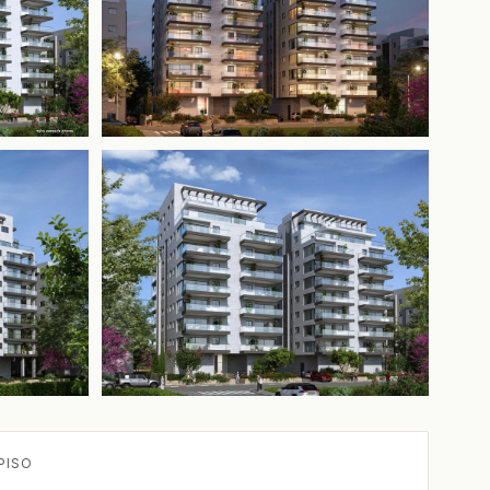
+2 más
PISO