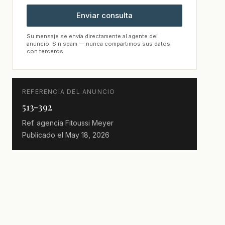
Enviar consulta
Su mensaje se envía directamente al agente del
anuncio. Sin spam — nunca compartimos sus datos
con terceros.
REFERENCIA DEL ANUNCIO
513-392
Ref. agencia
Fitoussi Meyer
Publicado el
May 18, 2026