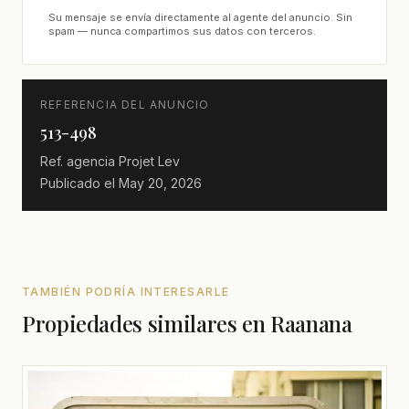
Su mensaje se envía directamente al agente del anuncio. Sin
spam — nunca compartimos sus datos con terceros.
REFERENCIA DEL ANUNCIO
513-498
Ref. agencia
Projet Lev
Publicado el
May 20, 2026
TAMBIÉN PODRÍA INTERESARLE
Propiedades similares en Raanana