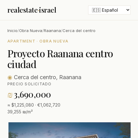
realestate
·
israel
Inicio
/
Obra Nueva
/
Raanana
/
Cerca del centro
APARTMENT · OBRA NUEVA
Proyecto Raanana centro
ciudad
◉
Cerca del centro, Raanana
PRECIO SOLICITADO
₪
3,690,000
≈ $1,225,080 · €1,062,720
39,255 ₪/m²