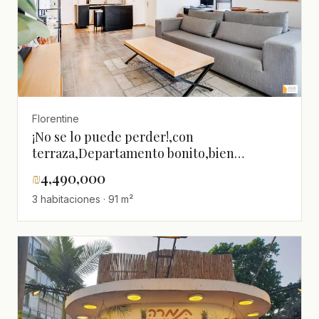
Florentine
¡No se lo puede perder!,con
terraza,Departamento bonito,bien
arreglado,tranquilo,luminoso,En una calle
₪
4,490,000
tranquila,Espléndido,Renovado,espacioso
3 habitaciones · 91 m²