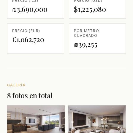
PRECIO (ILS)
PRECIO (USD)
₪3,690,000
$1,225,080
PRECIO (EUR)
POR METRO
CUADRADO
€1,062,720
₪39,255
GALERÍA
8 fotos en total