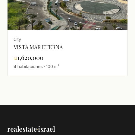
City
VISTA MAR ETERNA
₪
1,620,000
4 habitaciones · 100 m²
realestate
·
israel