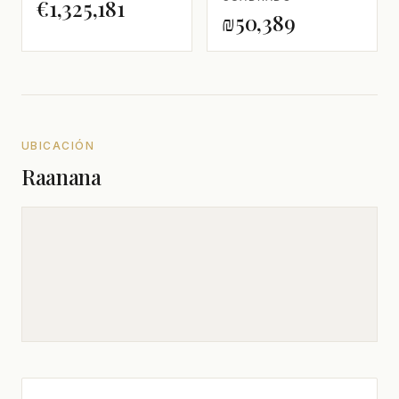
€1,325,181
₪50,389
UBICACIÓN
Raanana