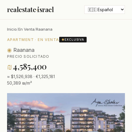
realestate
·
israel
Inicio
/
En Venta
/
Raanana
APARTMENT · EN VENTA
●
EXCLUSIVA
◉
Raanana
PRECIO SOLICITADO
₪
4,585,400
≈ $1,526,938 · €1,325,181
50,389 ₪/m²