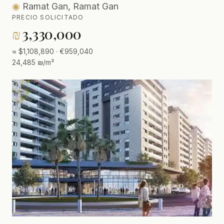
◉
Ramat Gan, Ramat Gan
PRECIO SOLICITADO
₪
3,330,000
≈ $1,108,890 · €959,040
24,485 ₪/m²