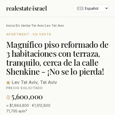
realestate
·
israel
Inicio
/
En Venta
/
Tel Aviv
/
Lev Tel Aviv
APARTMENT · EN VENTA
Magnífico piso reformado de
3 habitaciones con terraza,
tranquilo, cerca de la calle
Shenkine - ¡No se lo pierda!
◉
Lev Tel Aviv, Tel Aviv
PRECIO SOLICITADO
₪
5,600,000
≈ $1,864,800 · €1,612,800
71,795 ₪/m²