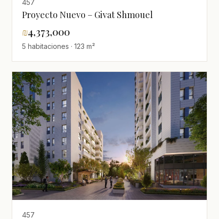
457
Proyecto Nuevo – Givat Shmouel
₪
4,373,000
5 habitaciones · 123 m²
457