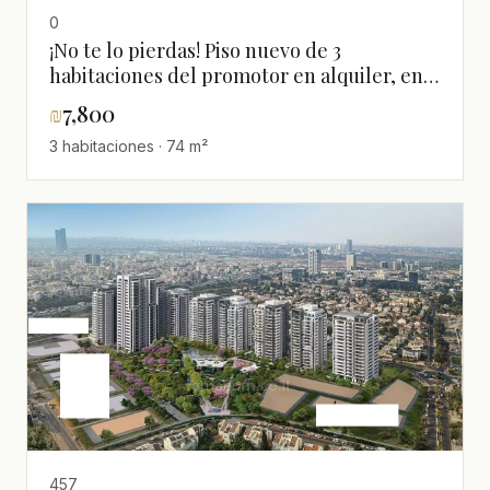
0
¡No te lo pierdas! Piso nuevo de 3
habitaciones del promotor en alquiler, en
el corazón de Givat Shmuel, cerca de Tel
₪
7,800
Aviv
3 habitaciones · 74 m²
457