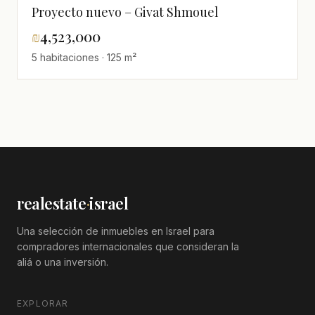
Proyecto nuevo – Givat Shmouel
₪
4,523,000
5 habitaciones · 125 m²
realestate
·
israel
Una selección de inmuebles en Israel para
compradores internacionales que consideran la
aliá o una inversión.
EXPLORAR