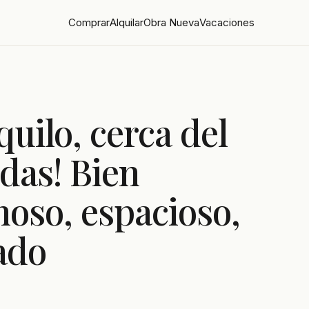
Comprar
Alquilar
Obra Nueva
Vacaciones
quilo, cerca del
rdas! Bien
noso, espacioso,
ado