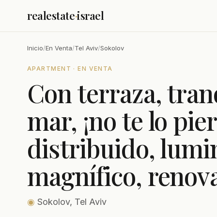
realestate
·
israel
Inicio
/
En Venta
/
Tel Aviv
/
Sokolov
APARTMENT · EN VENTA
Con terraza, tran
mar, ¡no te lo pie
distribuido, lumi
magnífico, renov
◉
Sokolov, Tel Aviv