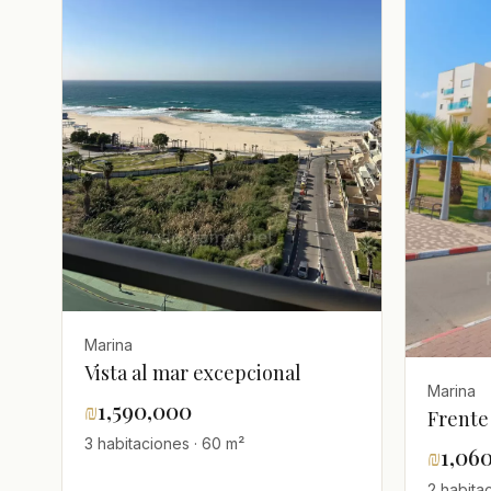
Marina
Vista al mar excepcional
Marina
₪
1,590,000
Frente
3 habitaciones · 60 m²
₪
1,06
2 habita