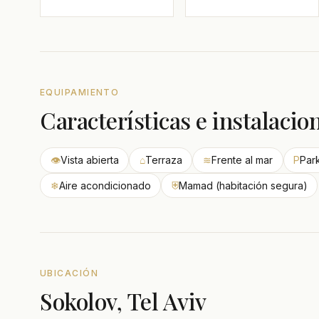
EQUIPAMIENTO
Características e instalacio
👁
Vista abierta
⌂
Terraza
≋
Frente al mar
P
Par
❄
Aire acondicionado
⛨
Mamad (habitación segura)
UBICACIÓN
Sokolov, Tel Aviv