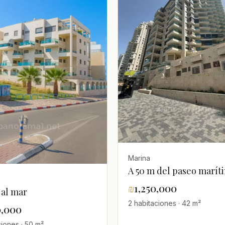
Marina
A 50 m del paseo marít
₪
1,250,000
 al mar
2 habitaciones · 42 m²
0,000
ciones · 50 m²