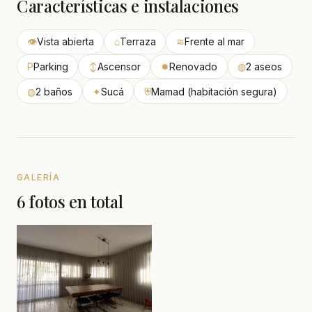
Características e instalaciones
👁
Vista abierta
⌂
Terraza
≋
Frente al mar
P
Parking
↕
Ascensor
✹
Renovado
◍
2 aseos
◍
2 baños
✦
Sucá
⛨
Mamad (habitación segura)
GALERÍA
6 fotos en total