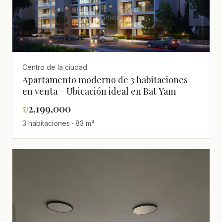
Centro de la ciudad
Apartamento moderno de 3 habitaciones
en venta – Ubicación ideal en Bat Yam
₪
2,199,000
3 habitaciones · 83 m²