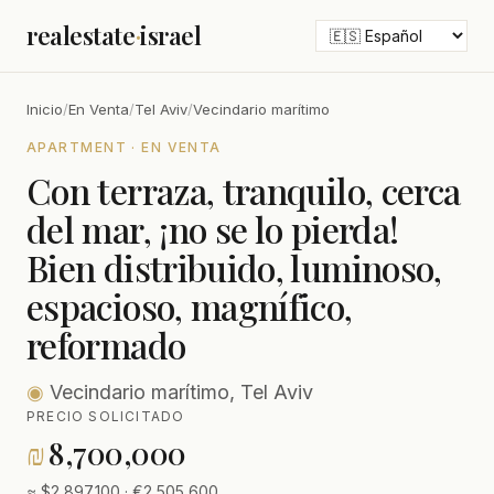
realestate
·
israel
Inicio
/
En Venta
/
Tel Aviv
/
Vecindario marítimo
APARTMENT · EN VENTA
Con terraza, tranquilo, cerca
del mar, ¡no se lo pierda!
Bien distribuido, luminoso,
espacioso, magnífico,
reformado
◉
Vecindario marítimo, Tel Aviv
PRECIO SOLICITADO
₪
8,700,000
≈ $2,897,100 · €2,505,600