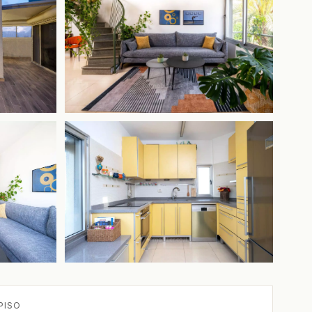
+6 más
PISO