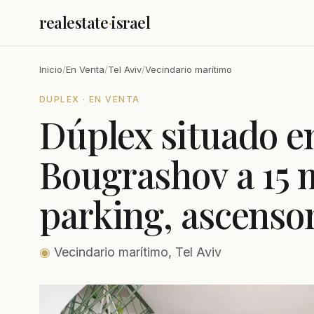
realestate
·
israel
Inicio
/
En Venta
/
Tel Aviv
/
Vecindario marítimo
DUPLEX · EN VENTA
Dúplex situado en
Bougrashov a 15 
parking, ascensor
◉
Vecindario marítimo, Tel Aviv