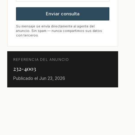
Enviar consulta
Su mensaje se envía directamente al agente del
anuncio. Sin spam — nunca compartimos sus datos
con terceros.
REFERENCIA DEL ANUNCIO
232-4003
Publicado el
Jun 23, 2026