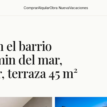
Comprar
Alquilar
Obra Nueva
Vacaciones
 el barrio
min del mar,
, terraza 45 m²