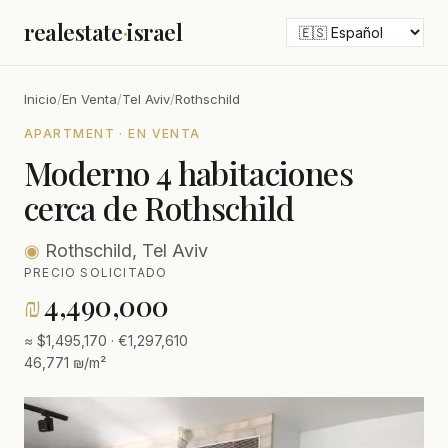
realestate
·
israel
Inicio
/
En Venta
/
Tel Aviv
/
Rothschild
APARTMENT · EN VENTA
Moderno 4 habitaciones
cerca de Rothschild
◉
Rothschild, Tel Aviv
PRECIO SOLICITADO
₪
4,490,000
≈ $1,495,170 · €1,297,610
46,771 ₪/m²