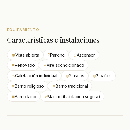
EQUIPAMIENTO
Características e instalaciones
👁
Vista abierta
P
Parking
↕
Ascensor
✹
Renovado
❄
Aire acondicionado
♨
Calefacción individual
◍
2 aseos
◍
2 baños
✡
Barrio religioso
✡
Barrio tradicional
◼
Barrio laico
⛨
Mamad (habitación segura)