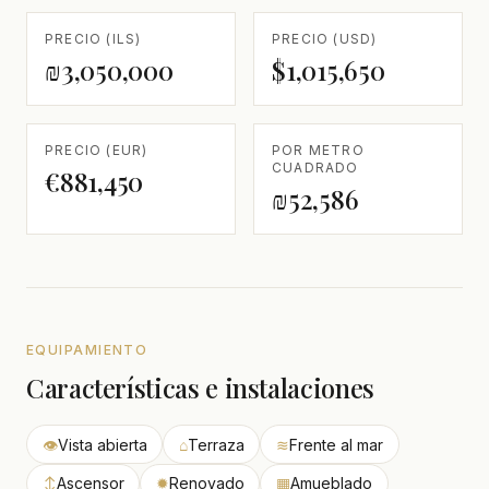
PRECIO (ILS)
PRECIO (USD)
₪3,050,000
$1,015,650
PRECIO (EUR)
POR METRO
CUADRADO
€881,450
₪52,586
EQUIPAMIENTO
Características e instalaciones
👁
Vista abierta
⌂
Terraza
≋
Frente al mar
↕
Ascensor
✹
Renovado
▦
Amueblado