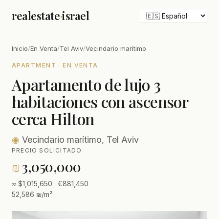
realestate
·
israel
Inicio
/
En Venta
/
Tel Aviv
/
Vecindario marítimo
APARTMENT · EN VENTA
Apartamento de lujo 3
habitaciones con ascensor
cerca Hilton
◉
Vecindario marítimo, Tel Aviv
PRECIO SOLICITADO
₪
3,050,000
≈ $1,015,650 · €881,450
52,586 ₪/m²