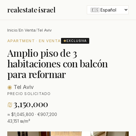
realestate
·
israel
Inicio
/
En Venta
/
Tel Aviv
APARTMENT · EN VENTA
●
EXCLUSIVA
Amplio piso de 3
habitaciones con balcón
para reformar
◉
Tel Aviv
PRECIO SOLICITADO
₪
3,150,000
≈ $1,045,800 · €907,200
43,151 ₪/m²