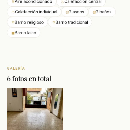
❄
Aire acondicionado
♨
Calefacción central
♨
Calefacción individual
◍
2 aseos
◍
2 baños
✡
Barrio religioso
✡
Barrio tradicional
◼
Barrio laico
GALERÍA
6 fotos en total