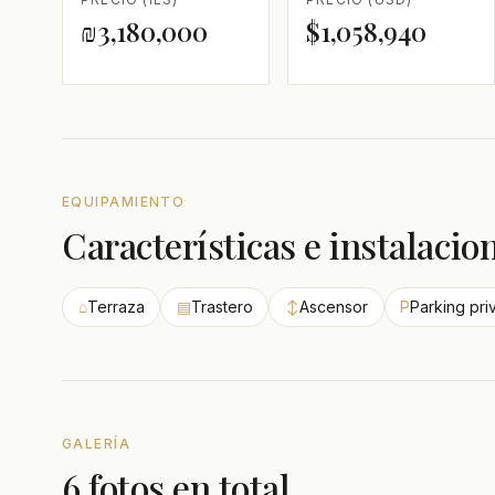
₪3,180,000
$1,058,940
EQUIPAMIENTO
Características e instalacio
⌂
Terraza
▤
Trastero
↕
Ascensor
P
Parking pr
GALERÍA
6 fotos en total