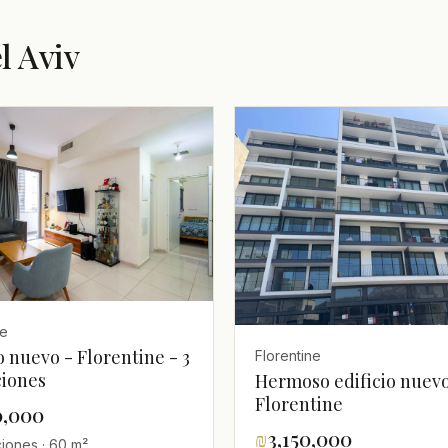
l Aviv
ne
o nuevo - Florentine - 3
Florentine
ciones
Hermoso edificio nuevo
Florentine
0,000
₪
3,150,000
ciones · 60 m²