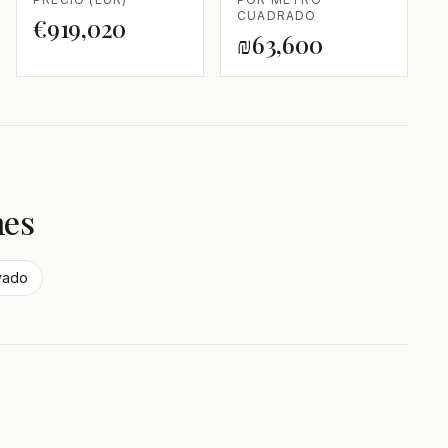
CUADRADO
€919,020
₪63,600
nes
ivado