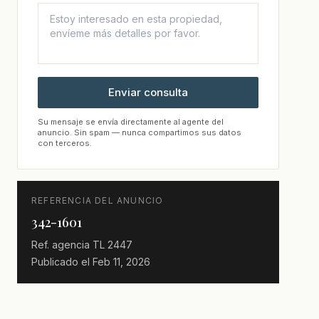
Enviar consulta
Su mensaje se envía directamente al agente del
anuncio. Sin spam — nunca compartimos sus datos
con terceros.
REFERENCIA DEL ANUNCIO
342-1601
Ref. agencia
TL 2447
Publicado el
Feb 11, 2026