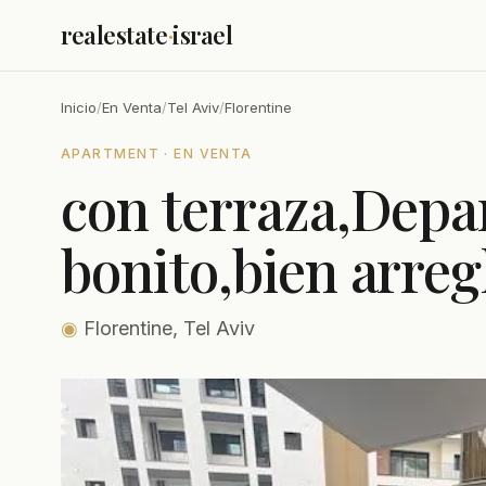
realestate
·
israel
Inicio
/
En Venta
/
Tel Aviv
/
Florentine
APARTMENT · EN VENTA
con terraza,Dep
bonito,bien arreg
◉
Florentine, Tel Aviv