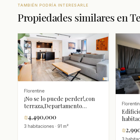
TAMBIÉN PODRÍA INTERESARLE
Propiedades similares en Te
Florentine
¡No se lo puede perder!,con
Florenti
terraza,Departamento
Edifici
bonito,bien
₪
4,490,000
habita
arreglado,tranquilo,luminoso,En
3 habitaciones · 91 m²
una calle
₪
2,99
tranquila,Espléndido,Renovado,espacioso
3 habita