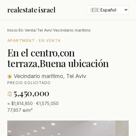
realestate
·
israel
Inicio
/
En Venta
/
Tel Aviv
/
Vecindario marítimo
APARTMENT · EN VENTA
En el centro,con
terraza,Buena ubicación
◉
Vecindario marítimo, Tel Aviv
PRECIO SOLICITADO
₪
5,450,000
≈ $1,814,850 · €1,575,050
77,857 ₪/m²