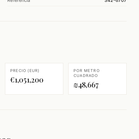
Referencia
342-6707
PRECIO (EUR)
POR METRO
CUADRADO
€1,051,200
₪48,667