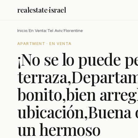
realestate
·
israel
Inicio
/
En Venta
/
Tel Aviv
/
Florentine
APARTMENT · EN VENTA
¡No se lo puede p
terraza,Departa
bonito,bien arre
ubicación,Buena 
un hermoso