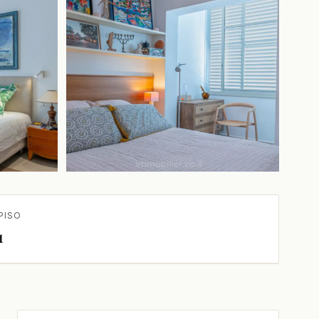
+1 más
PISO
1