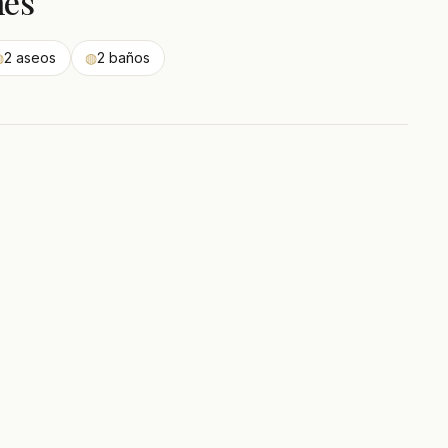
nes
◍
2 aseos
◍
2 baños