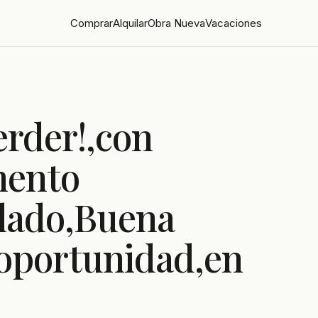
Comprar
Alquilar
Obra Nueva
Vacaciones
erder!,con
mento
glado,Buena
oportunidad,en