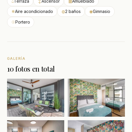
⌂
Terraza
↕
Ascensor
▦
Amueblado
❄
Aire acondicionado
◍
2 baños
◉
Gimnasio
☉
Portero
GALERÍA
10 fotos en total