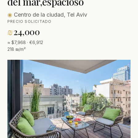
del mar,espacioso
◉
Centro de la ciudad, Tel Aviv
PRECIO SOLICITADO
₪
24,000
≈ $7,968 · €6,912
218 ₪/m²