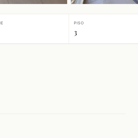
IE
PISO
3