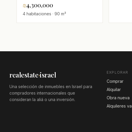
Venta, Cerca del Mar, Ben
₪
4,300,000
Yehuda, Tel Aviv
4 habitaciones · 90 m²
EXPLORAR
realestate
·
israel
Comprar
Una selección de inmuebles en Israel para
Alquilar
compradores internacionales que
Obra nueva
consideran la aliá o una inversión.
Alquileres v