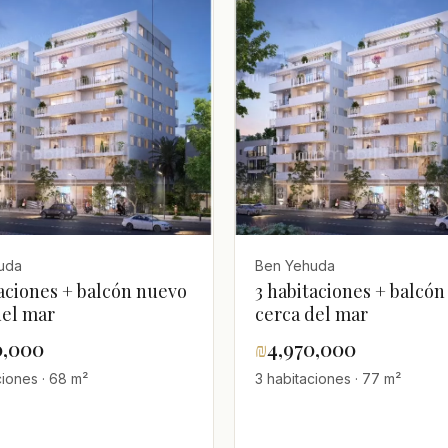
uda
Ben Yehuda
taciones + balcón nuevo
3 habitaciones + balcó
del mar
cerca del mar
0,000
₪
4,970,000
ciones · 68 m²
3 habitaciones · 77 m²