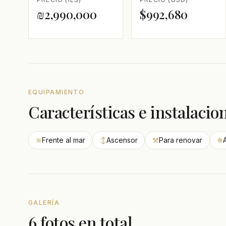
₪2,990,000
$992,680
EQUIPAMIENTO
Características e instalacio
≋
Frente al mar
↕
Ascensor
⚒
Para renovar
❄
GALERÍA
6 fotos en total