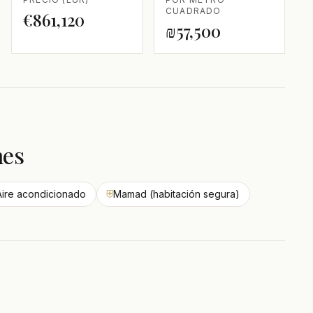
CUADRADO
€861,120
₪57,500
nes
Aire acondicionado
⛨
Mamad (habitación segura)