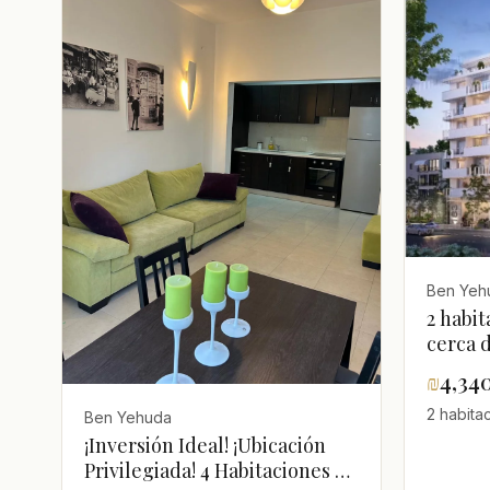
Ben Yeh
2 habi
cerca 
₪
4,34
2 habita
Ben Yehuda
¡Inversión Ideal! ¡Ubicación
Privilegiada! 4 Habitaciones en