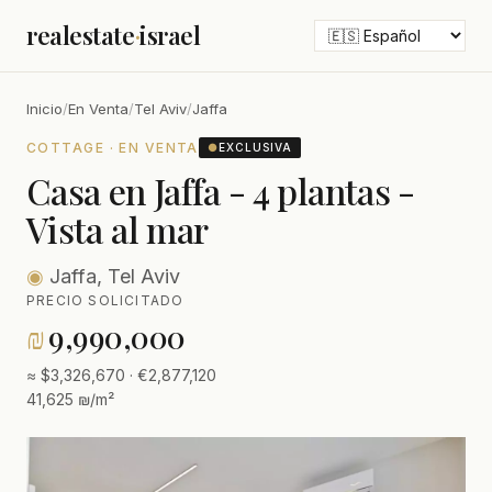
realestate
·
israel
Inicio
/
En Venta
/
Tel Aviv
/
Jaffa
COTTAGE · EN VENTA
●
EXCLUSIVA
Casa en Jaffa - 4 plantas -
Vista al mar
◉
Jaffa, Tel Aviv
PRECIO SOLICITADO
₪
9,990,000
≈ $3,326,670 · €2,877,120
41,625 ₪/m²