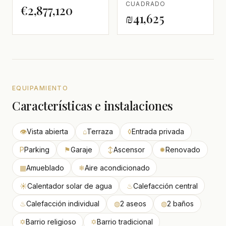
CUADRADO
€2,877,120
₪41,625
EQUIPAMIENTO
Características e instalaciones
👁
Vista abierta
⌂
Terraza
◊
Entrada privada
P
Parking
⚑
Garaje
↕
Ascensor
✹
Renovado
▦
Amueblado
❄
Aire acondicionado
☀
Calentador solar de agua
♨
Calefacción central
♨
Calefacción individual
◍
2 aseos
◍
2 baños
✡
Barrio religioso
✡
Barrio tradicional