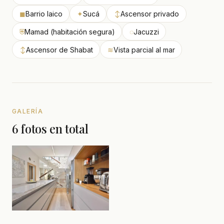
◼
Barrio laico
✦
Sucá
↕
Ascensor privado
⛨
Mamad (habitación segura)
◌
Jacuzzi
↕
Ascensor de Shabat
≋
Vista parcial al mar
GALERÍA
6 fotos en total