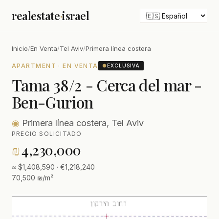
realestate
·
israel
Inicio
/
En Venta
/
Tel Aviv
/
Primera línea costera
APARTMENT · EN VENTA
●
EXCLUSIVA
Tama 38/2 - Cerca del mar -
Ben-Gurion
◉
Primera línea costera, Tel Aviv
PRECIO SOLICITADO
₪
4,230,000
≈ $1,408,590 · €1,218,240
70,500 ₪/m²