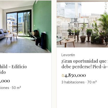
Levontin
¡Gran oportunidad que
debe perderse! Pied-à-
ild - Edificio
ideal, hermoso piso de 
ido
₪
4,850,000
habitaciones complet
0,000
3 habitaciones · 70 m²
renovado en venta en e
ciones · 50 m²
corazón de la ciudad,
Levontin, Tel Aviv