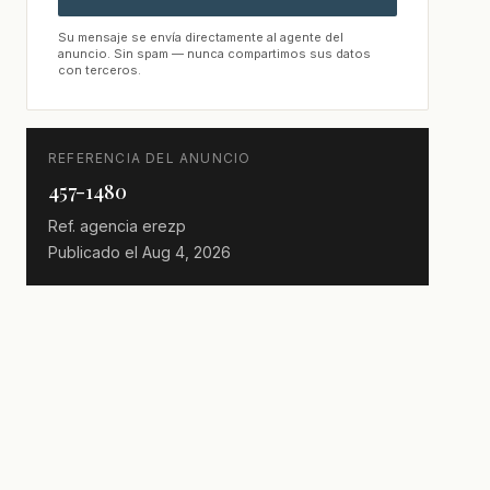
Su mensaje se envía directamente al agente del
anuncio. Sin spam — nunca compartimos sus datos
con terceros.
REFERENCIA DEL ANUNCIO
457-1480
Ref. agencia
erezp
Publicado el
Aug 4, 2026