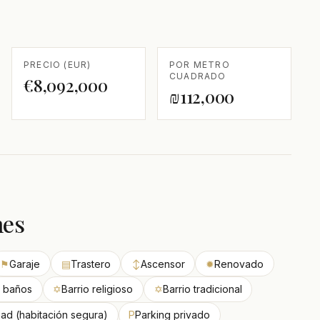
PRECIO (EUR)
POR METRO
CUADRADO
€8,092,000
₪112,000
nes
⚑
Garaje
▤
Trastero
↕
Ascensor
✹
Renovado
 baños
✡
Barrio religioso
✡
Barrio tradicional
d (habitación segura)
P
Parking privado