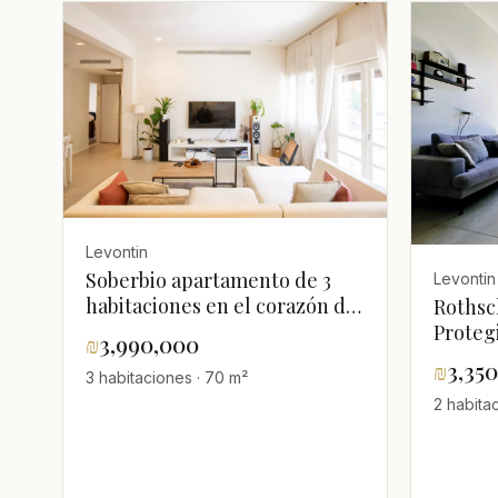
Levontin
Soberbio apartamento de 3
Levontin
habitaciones en el corazón de
Rothsch
Tel Aviv!
Proteg
₪
3,990,000
₪
3,35
3 habitaciones · 70 m²
2 habita