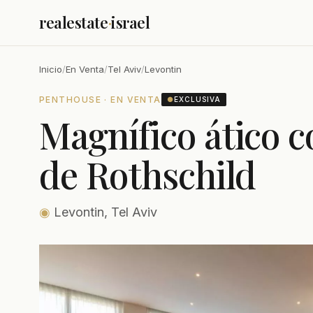
realestate
·
israel
Inicio
/
En Venta
/
Tel Aviv
/
Levontin
PENTHOUSE · EN VENTA
●
EXCLUSIVA
Magnífico ático c
de Rothschild
◉
Levontin, Tel Aviv