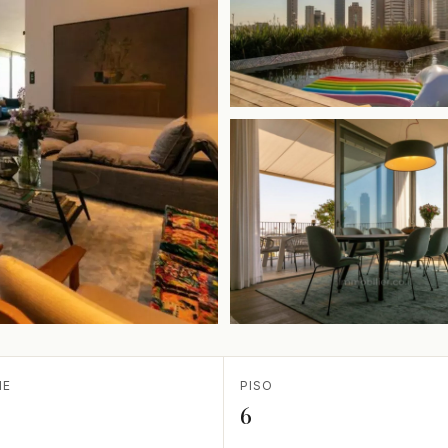
IE
PISO
6