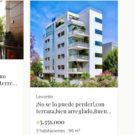
 no
terre
3
amente
Levontin
l
¡No se lo puede perder!,con
terraza,bien arreglado,Buena
ubicación,en un hermoso
₪
5,351,000
edificio,en un edificio
3 habitaciones · 96 m²
nuevo,nuevo,Proyecto de