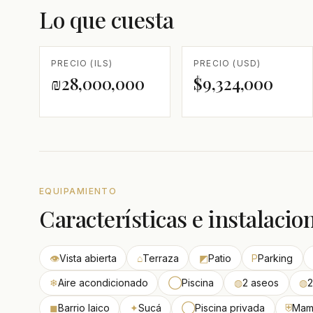
Lo que cuesta
PRECIO (ILS)
PRECIO (USD)
₪28,000,000
$9,324,000
EQUIPAMIENTO
Características e instalacio
👁
Vista abierta
⌂
Terraza
◩
Patio
P
Parking
❄
Aire acondicionado
◯
Piscina
◍
2 aseos
◍
2
◼
Barrio laico
✦
Sucá
◯
Piscina privada
⛨
Mama